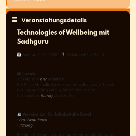
Veranstaltungsdetails
Technologies of Wellbeing mit
Sadhguru
Montag, 09.11.2026 |
St. Jakobshalle Basel
🎟 Tickets
Tickets sind
hier
erhältlich.
Die St. Jakobshalle Basel verkauft selbst keine Tickets.
Bei Fragen bitten wir Sie, sich direkt an den
Veranstalter
Younity
zu wenden.
Anreise zur St. Jakobshalle Basel
•
Anreiseoptionen
•
Parking
Bei dieser Veranstaltung empfehlen wir die Nutzung