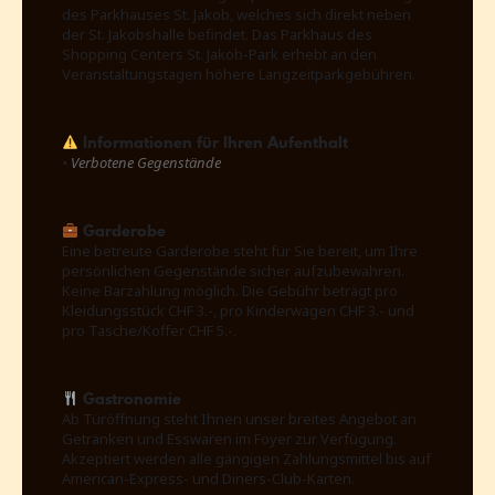
des Parkhauses St. Jakob, welches sich direkt neben
der St. Jakobshalle befindet. Das Parkhaus des
Shopping Centers St. Jakob-Park erhebt an den
Veranstaltungstagen höhere Langzeitparkgebühren.
Informationen für Ihren Aufenthalt
•
Verbotene Gegenstände
Garderobe
Eine betreute Garderobe steht für Sie bereit, um Ihre
persönlichen Gegenstände sicher aufzubewahren.
Keine Barzahlung möglich. Die Gebühr beträgt pro
Kleidungsstück CHF 3.-, pro Kinderwagen CHF 3.- und
pro Tasche/Koffer CHF 5.-.
Gastronomie
Ab Türöffnung steht Ihnen unser breites Angebot an
Getränken und Esswaren im Foyer zur Verfügung.
Akzeptiert werden alle gängigen Zahlungsmittel bis auf
American-Express- und Diners-Club-Karten.