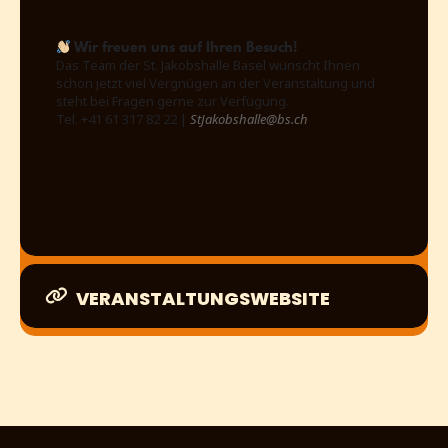
Wir freuen uns auf Ihren Besuch!
Das Team der St. Jakobshalle Basel wünscht Ihnen
schon jetzt viel Vergnügen an der Veranstaltung und
steht bei Fragen gerne zur Verfügung.
Tel. +41 61 317 82 22 |
StJakobshalle@bs.ch
VERANSTALTUNGSWEBSITE