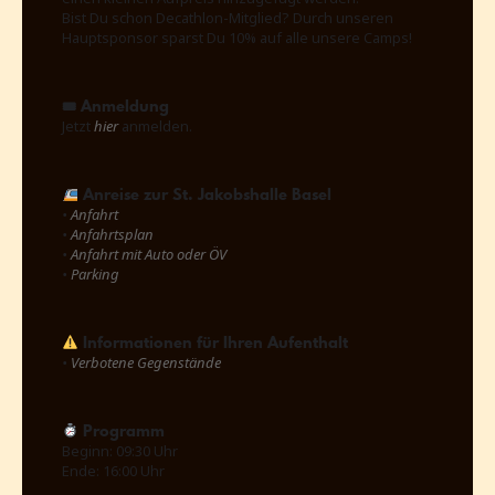
Bist Du schon Decathlon-Mitglied? Durch unseren
Hauptsponsor sparst Du 10% auf alle unsere Camps!
🎟 Anmeldung
Jetzt
hier
anmelden.
Anreise zur St. Jakobshalle Basel
•
Anfahrt
•
Anfahrtsplan
•
Anfahrt mit Auto oder ÖV
•
Parking
Informationen für Ihren Aufenthalt
•
Verbotene Gegenstände
Programm
Beginn: 09:30 Uhr
Ende: 16:00 Uhr