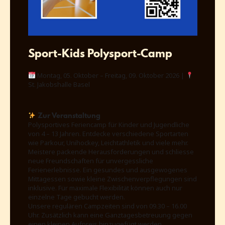
Sport-Kids Polysport-Camp
Montag, 05. Oktober – Freitag, 09. Oktober 2026 |
St. Jakobshalle Basel
Zur Veranstaltung
Polysportives Feriencamp für Kinder und Jugendliche
von 4 – 13 Jahren. Entdecke verschiedene Sportarten
wie Parkour, Unihockey, Leichtathletik und viele mehr.
Meistere packende Herausforderungen und schliesse
neue Freundschaften für unvergessliche
Ferienerlebnisse. Ein gesundes und ausgewogenes
Mittagessen sowie kleine Zwischenverpflegungen sind
inklusive. Für maximale Flexibilität können auch nur
einzelne Tage gebucht werden.
Unsere regulären Campzeiten sind von 09.30 – 16.00
Uhr. Zusätzlich kann eine Ganztagesbetreuung gegen
einen kleinen Aufpreis hinzugefügt werden.