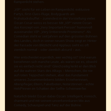
Rampenlicht stehen.
„VIP“ steht für ein Leben im Rampenlicht: exklusive
Partys, First-Class-Flüge, Bodyguards am
Frühstücksbuffet – zumindest in der Vorstellung vieler.
Özcan Cosar weiss es besser. Mit „VIP“ nimmt Özcan
das Konzept von „Very Important Person“ humorvoll
auseinander. VIP: „Very Irritierende Prominenz“. Als
Comedian steht er seit Jahren auf den grössten Bühnen
des Landes, doch in seiner neuen Show zeigt er: Hinter
der Fassade von Blitzlicht und Applaus sieht es oft
ziemlich normal – oder ziemlich absurd – aus.
Wer entscheidet eigentlich, wer wichtig ist? Und warum
benehmen sich manche Leute, als wären sie es, obwohl
sie es einfach nicht sind? Gleichzeitig lenkt er den Blick
auf die wahren Stars des Alltags – Menschen, die nie
auf roten Teppichen stehen, aber das Fundament
unseres Zusammenlebens bilden: Erzieherinnen,
Altenpfleger, Eltern, Paketboten, Notärztinnen – echte
Held*innen im Schatten der Selfie-Scheinwerfer.
Natürlich bleibt Özcan dabei Özcan: Intelligent, ironisch,
charmant und mit seinem unverkennbaren Mix aus
Comedy, Schauspiel und Tanz auf der Bühne.