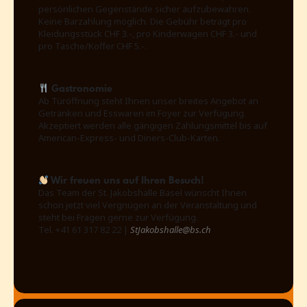
persönlichen Gegenstände sicher aufzubewahren.
Keine Barzahlung möglich. Die Gebühr beträgt pro
Kleidungsstück CHF 3.-, pro Kinderwagen CHF 3.- und
pro Tasche/Koffer CHF 5.-.
Gastronomie
Ab Türöffnung steht Ihnen unser breites Angebot an
Getränken und Esswaren im Foyer zur Verfügung.
Akzeptiert werden alle gängigen Zahlungsmittel bis auf
American-Express- und Diners-Club-Karten.
Wir freuen uns auf Ihren Besuch!
Das Team der St. Jakobshalle Basel wünscht Ihnen
schon jetzt viel Vergnügen an der Veranstaltung und
steht bei Fragen gerne zur Verfügung.
Tel. +41 61 317 82 22 |
StJakobshalle@bs.ch