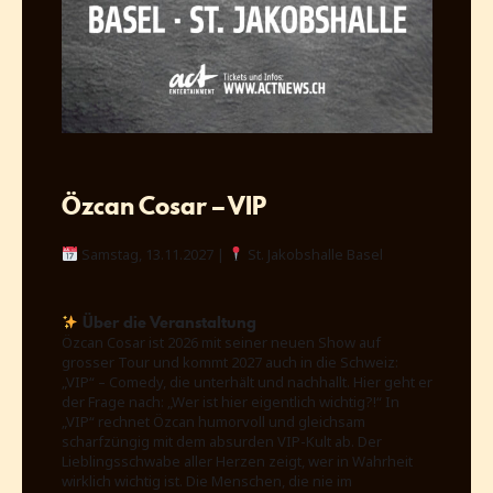
Özcan Cosar – VIP
Samstag, 13.11.2027 |
St. Jakobshalle Basel
Über die Veranstaltung
Özcan Cosar ist 2026 mit seiner neuen Show auf
grosser Tour und kommt 2027 auch in die Schweiz:
„VIP“ – Comedy, die unterhält und nachhallt. Hier geht er
der Frage nach: „Wer ist hier eigentlich wichtig?!“ In
„VIP“ rechnet Özcan humorvoll und gleichsam
scharfzüngig mit dem absurden VIP-Kult ab. Der
Lieblingsschwabe aller Herzen zeigt, wer in Wahrheit
wirklich wichtig ist. Die Menschen, die nie im