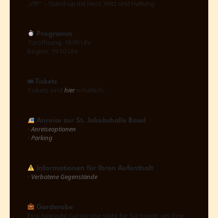
„VIP“ – Stand-up mit Herz, Witz und Haltung.
Programm
Türöffnung: 18:00 Uhr
Beginn: 19:30 Uhr
🎟 Tickets
Tickets sind
hier
erhältlich.
Anreise zur St. Jakobshalle Basel
•
Anreiseoptionen
•
Parking
Informationen für Ihren Aufenthalt
•
Verbotene Gegenstände
Garderobe
Eine betreute Garderobe steht für Sie bereit, um Ihre