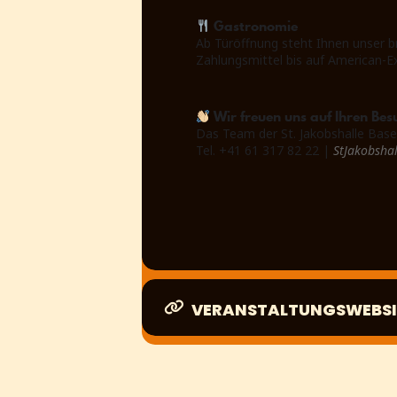
Gastronomie
Ab Türöffnung steht Ihnen unser b
Zahlungsmittel bis auf American-E
Wir freuen uns auf Ihren Bes
Das Team der St. Jakobshalle Base
Tel. +41 61 317 82 22 |
StJakobsha
VERANSTALTUNGSWEBSI