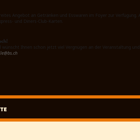
reites Angebot an Getränken und Esswaren im Foyer zur Verfügung. A
xpress- und Diners-Club-Karten.
uch!
l wünscht Ihnen schon jetzt viel Vergnügen an der Veranstaltung und
lle@bs.ch
TE