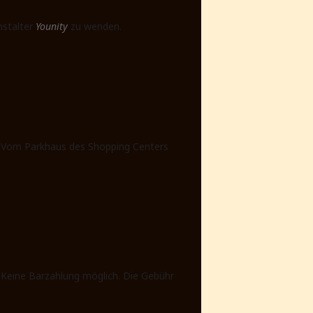
anstalter
Younity
zu wenden.
et. Vom Parkhaus des Shopping Centers
 Keine Barzahlung möglich. Die Gebühr