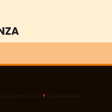
Home
Sport
Veranstalter
Events
Hal
ENZA
ag, 13. September 2026 |
St. Jakobshalle Basel