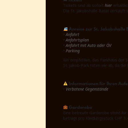
Tickets sind ab sofort
hier
erhältlic
Die St. Jakobshalle Basel verkauft 
Anreise zur St. Jakobshalle 
•
Anfahrt
•
Anfahrtsplan
•
Anfahrt mit Auto oder ÖV
•
Parking
Wir empfehlen, das Parkhaus der St
St. Jakob-Park raten wir ab, da di
Informationen für Ihren Aufe
•
Verbotene Gegenstände
Garderobe
Eine betreute Garderobe steht für
beträgt pro Kleidungsstück CHF 3.-